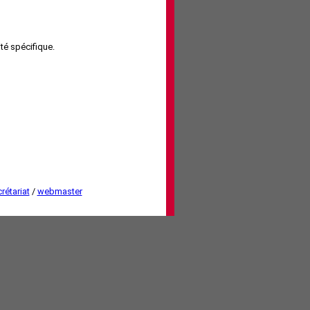
ité spécifique.
rétariat
/
webmaster