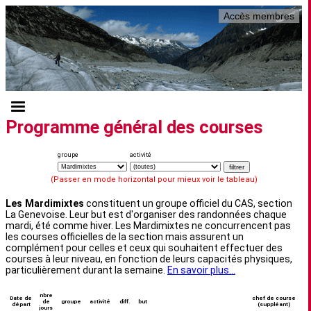
Accès membres
Programme général des courses
groupe
activité
(Passer en mode horizontal pour mieux voir le tableau)
Les Mardimixtes
constituent un groupe officiel du CAS, section
La Genevoise. Leur but est d'organiser des randonnées chaque
mardi, été comme hiver. Les Mardimixtes ne concurrencent pas
les courses officielles de la section mais assurent un
complément pour celles et ceux qui souhaitent effectuer des
courses à leur niveau, en fonction de leurs capacités physiques,
particulièrement durant la semaine.
En savoir plus...
nbre
Date de
chef de course
de
groupe
activité
diff.
but
départ
(suppléant)
jours