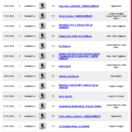
10.08.2026
2
Mardimixtes
T3
Deux jours à Bellwald - COURSE COMPLETE
Ingrid Martin
Sergio Cavagliani
11.08.2026
1
Mardimixtes
T3
Pic de la Corne - COURSE COMPLETE
(Aymar Durant de Saint
André)
d'Ovronnaz (VS) à Solalex (VD) en
11.08.2026
3
Mardimixtes
T3
Marc-André Eggimann
autonomie
17.08.2026
2
Mardimixtes
T3
Cabane CAS-Topali, de St.Niklaus
Marc-André Eggimann
Aymar Durant de Saint
18.08.2026
1
Mardimixtes
T3
Pic Chaussy
André
Cabanes du Vélan et de Valsorey (jour de
22.08.2026
2
Mardimixtes
T3
l'inauguration de la rénovation) - COURSE
Marc-André Eggimann
COMPLETE
Aymar Durant de Saint
25.08.2026
1
Mardimixtes
T2
Pointe Ratti
André
25.08.2026
1
Mardimixtes
T2
Tour des Gastlosen
Daniel Blunier
Kilomètre Vertical Fully + montée au Lac
29.08.2026
1
Mardimixtes
T3
Raphaël Arrigoni
Supérieur
01.09.2026
1
Mardimixtes
T3
Lacs Jovets
Laurence Renard
Aymar Durant de Saint
01.09.2026
1
Mardimixtes
T3
Grand Balcon du Mont Blanc :Plan de l’Aiguille
André
01.09.2026
4
Mardimixtes
T3
Petit séjour à Zermatt - COURSE COMPLETE
Ingrid Martin
05.09.2026
1
Mardimixtes
T3
Le Grammont depuis St-Gingolph
Raphaël Arrigoni