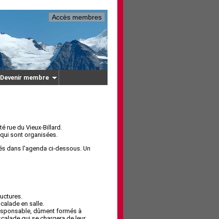
Accès membres
Devenir membre
é rue du Vieux-Billard.
 qui sont organisées.
qués dans l'agenda ci-dessous. Un
uctures.
calade en salle.
 responsable, dûment formés à
calade qui se chargera de leur