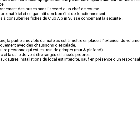
ce.
itionnement des prises sans l’accord d’un chef de course .
opre matériel et en garantit son bon état de fonctionnement .
s à consulter les fiches du Club Alp in Suisse concernant la sécurité .
ture, la partie amovible du matelas est à mettre en place à l’extérieur du volume
uniquement avec des chaussons d’escalade.
tre personne qui est en train de grimper (mur & plafond) .
oc et la salle doivent être rangés et laissés propres.
’aux autres installations du local est interdite, sauf en présence d’un responsab