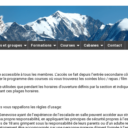
s et groupes
Formations
Courses
Cabanes
Contact
accessible à tous les membres. L'accès se fait depuis l'entrée secondaire côt
r le programme des courses où vous trouverez les soirées bloc / repas / film
e utilisées que pendant les horaires d’ouverture définis par la section et indi
ant ces plages horaires.
 vous rappellons les règles d'usage:
enevoise ayant de l’expérience de l’escalade en salle peuvent accéder aux str
 propre responsabilité, en appliquant les principes de sécurité propres à l’es
ns de 18 ans grimpent sous la responsabilité de leurs parents ou d’un adulte
igatoirement être accompagnés par une personne majeure dûment formée à l’es