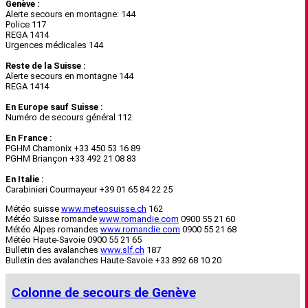
Genève :
Alerte secours en montagne: 144
Police 117
REGA 1414
Urgences médicales 144
Reste de la Suisse :
Alerte secours en montagne 144
REGA 1414
En Europe sauf Suisse :
Numéro de secours général 112
En France :
PGHM Chamonix +33 450 53 16 89
PGHM Briançon +33 492 21 08 83
En Italie :
Carabinieri Courmayeur +39 01 65 84 22 25
Météo suisse
www.meteosuisse.ch
162
Météo Suisse romande
www.romandie.com
0900 55 21 60
Météo Alpes romandes
www.romandie.com
0900 55 21 68
Météo Haute-Savoie 0900 55 21 65
Bulletin des avalanches
www.slf.ch
187
Bulletin des avalanches Haute-Savoie +33 892 68 10 20
Colonne de secours de Genève