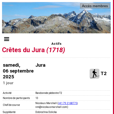
Accès membres
Actifs
Crêtes du Jura
(1718)
samedi,
Jura
06 septembre
T2
2025
1 jour
Activité
Randonnée pédestre T2
Nombre de participants
13
Nicolaus Marshall (
+41 79 2168770
;
Chef de course
nm@nicolausmarshall.com)
Suppléante
Dobrochna Dolicka