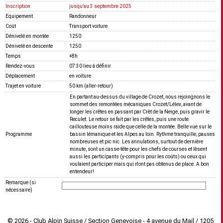
Inscription
jusquʼau 3 septembre 2025
Equipement
Randonneur
Coût
Transport voiture
Dénivelé en montée
1250
Dénivelé en descente
1250
Temps
+8h
Rendez-vous
07:30 lieu à définir
Déplacement
en voiture
Trajet en voiture
50 km (aller-retour)
En partant au-dessus du village de Crozet, nous rejoingnons le
sommet des remontées mécaniques Crozet/Lélex, avant de
longer les crêtes en passant par Crèt de la Neige, puis gravir le
Reculet. Le retour se fait par les crêtes, puis une route
caillouteuse moins raide que celle de la montée. Belle vue sur le
Programme
bassin lémanique et les Alpes au loin. Rythme tranquille, pauses
nombreuses et pic nic. Les annulations, surtout de dernière
minute, sont un casse-tête pour les chefs de courses et lèsent
aussi les participants (y-compris pour les coûts) ou ceux qui
voulaient participer mais qui n'ont pas obtenus de place. A bon
entendeur!
Remarque (si
nécessaire)
© 2026 - Club Alpin Suisse / Section Genevoise - 4 avenue du Mail / 1205