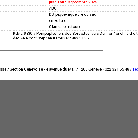
jusquʼau 9 septembre 2025
ABC
DS, pique-nique tiré du sac
en voiture
0 km (aller-retour)
Rdv à 9h30 à Pompaples, ch. des Sordettes, vers Denner, 1er ch. à droi
dénivelé Cdc: Stephan Karrer 077 483 51 35
isse / Section Genevoise - 4 avenue du Mail / 1205 Geneve - 022 321 65 48 /
sec