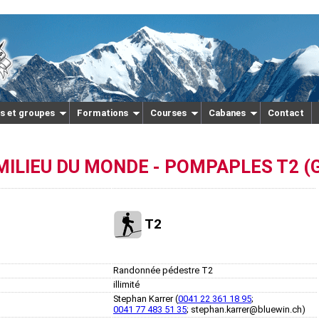
s et groupes
Formations
Courses
Cabanes
Contact
MILIEU DU MONDE - POMPAPLES T2 (
T2
Randonnée pédestre T2
illimité
Stephan Karrer (
0041 22 361 18 95
;
0041 77 483 51 35
; stephan.karrer@bluewin.ch)