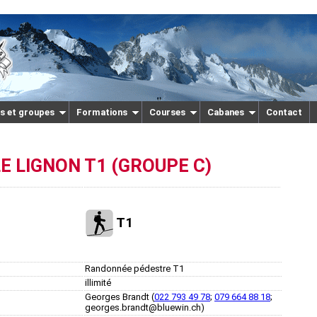
s et groupes
Formations
Courses
Cabanes
Contact
E LIGNON T1 (GROUPE C)
T1
Randonnée pédestre T1
illimité
Georges Brandt (
022 793 49 78
;
079 664 88 18
;
georges.brandt@bluewin.ch)