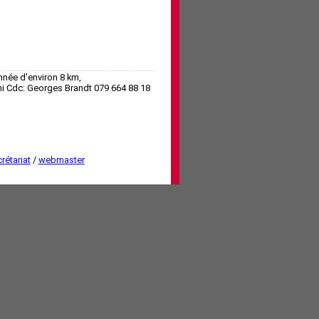
nnée d'environ 8 km,
i Cdc: Georges Brandt 079 664 88 18
rétariat
/
webmaster