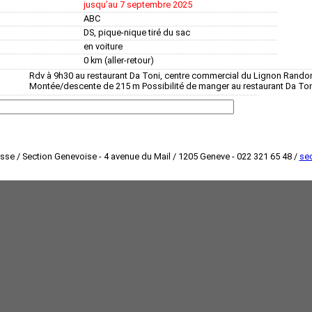
jusquʼau 7 septembre 2025
ABC
DS, pique-nique tiré du sac
en voiture
0 km (aller-retour)
Rdv à 9h30 au restaurant Da Toni, centre commercial du Lignon Rando
Montée/descente de 215 m Possibilité de manger au restaurant Da Ton
isse / Section Genevoise - 4 avenue du Mail / 1205 Geneve - 022 321 65 48 /
sec