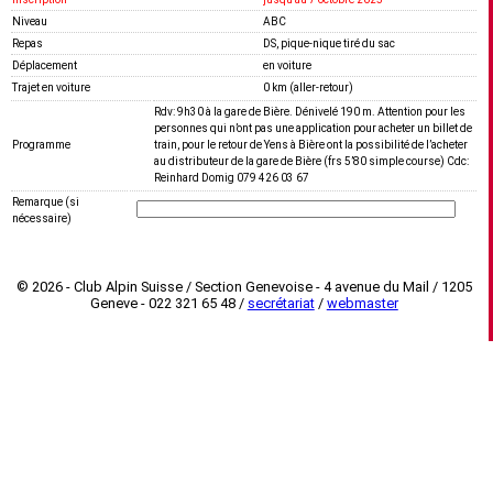
Niveau
ABC
Repas
DS, pique-nique tiré du sac
Déplacement
en voiture
Trajet en voiture
0 km (aller-retour)
Rdv: 9h30 à la gare de Bière. Dénivelé 190 m. Attention pour les
personnes qui n’ont pas une application pour acheter un billet de
Programme
train, pour le retour de Yens à Bière ont la possibilité de l’acheter
au distributeur de la gare de Bière (frs 5’80 simple course) Cdc:
Reinhard Domig 079 426 03 67
Remarque (si
nécessaire)
© 2026 - Club Alpin Suisse / Section Genevoise - 4 avenue du Mail / 1205
Geneve - 022 321 65 48 /
secrétariat
/
webmaster