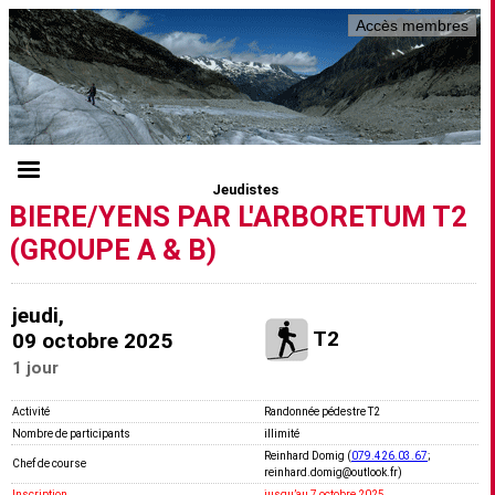
Accès membres
Jeudistes
BIERE/YENS PAR L'ARBORETUM T2
(GROUPE A & B)
jeudi,
T2
09 octobre 2025
1 jour
Activité
Randonnée pédestre T2
Nombre de participants
illimité
Reinhard Domig (
079.426.03.67
;
Chef de course
reinhard.domig@outlook.fr)
Inscription
jusquʼau 7 octobre 2025