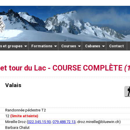
s et groupes
Formations
Courses
Cabanes
Contact
r et tour du Lac - COURSE COMPLÈTE
(
Valais
Randonnée pédestre T2
12
(limite atteinte)
Mireille Droz (
022.345.15.93
;
079.488.72.13
; droz.mireille@bluewin.ch)
Barbara Chalut