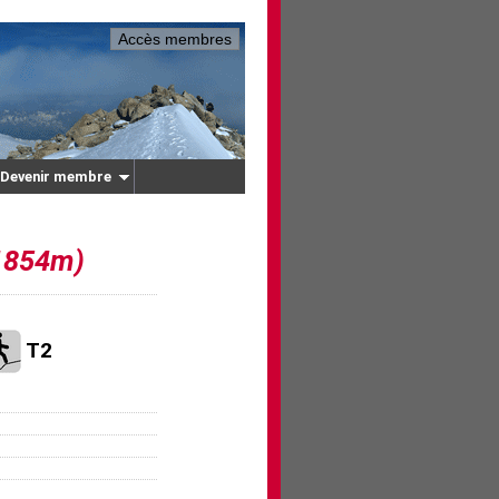
Accès membres
Devenir membre
1854m)
T2