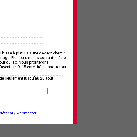
 bisse à plat. La suite devient chemin
rrage. Plusieurs mains courantes à ne
our du lac. Nous profiterons
ayent arr. 9h15 café tiré du sac. retour
age seulement jusqu'au 20 août
rétariat
/
webmaster