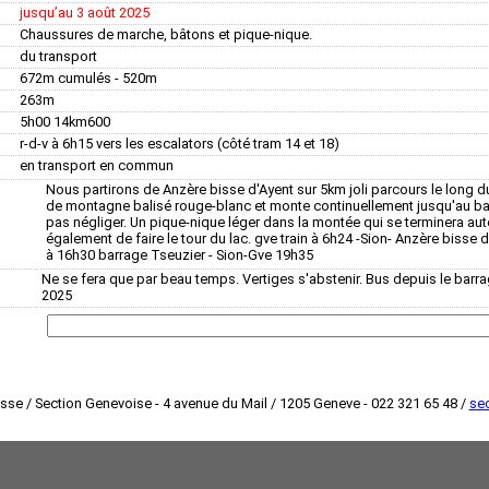
jusquʼau 3 août 2025
Chaussures de marche, bâtons et pique-nique.
du transport
672m cumulés - 520m
263m
5h00 14km600
r-d-v à 6h15 vers les escalators (côté tram 14 et 18)
en transport en commun
Nous partirons de Anzère bisse d'Ayent sur 5km joli parcours le long du
de montagne balisé rouge-blanc et monte continuellement jusqu'au ba
pas négliger. Un pique-nique léger dans la montée qui se terminera aut
également de faire le tour du lac. gve train à 6h24 -Sion- Anzère bisse d'
à 16h30 barrage Tseuzier - Sion-Gve 19h35
Ne se fera que par beau temps. Vertiges s'abstenir. Bus depuis le barr
2025
isse / Section Genevoise - 4 avenue du Mail / 1205 Geneve - 022 321 65 48 /
sec