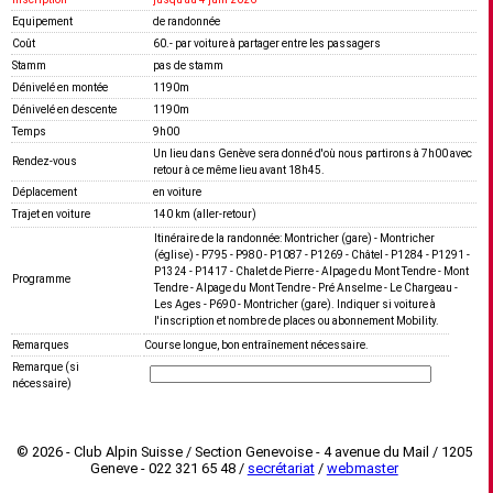
Equipement
de randonnée
Coût
60.- par voiture à partager entre les passagers
Stamm
pas de stamm
Dénivelé en montée
1190m
Dénivelé en descente
1190m
Temps
9h00
Un lieu dans Genève sera donné d'où nous partirons à 7h00 avec
Rendez-vous
retour à ce même lieu avant 18h45.
Déplacement
en voiture
Trajet en voiture
140 km (aller-retour)
Itinéraire de la randonnée: Montricher (gare) - Montricher
(église) - P795 - P980 - P1087 - P1269 - Châtel - P1284 - P1291 -
P1324 - P1417 - Chalet de Pierre - Alpage du Mont Tendre - Mont
Programme
Tendre - Alpage du Mont Tendre - Pré Anselme - Le Chargeau -
Les Ages - P690 - Montricher (gare). Indiquer si voiture à
l'inscription et nombre de places ou abonnement Mobility.
Remarques
Course longue, bon entraînement nécessaire.
Remarque (si
nécessaire)
© 2026 - Club Alpin Suisse / Section Genevoise - 4 avenue du Mail / 1205
Geneve - 022 321 65 48 /
secrétariat
/
webmaster