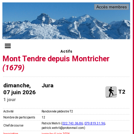
Accès membres
Actifs
Mont Tendre depuis Montricher
(1679)
dimanche,
Jura
T2
07 juin 2026
1 jour
Activité
Randonnée pédestre T2
Nombre de participants
12
Patrick Wehrli (
022.743.06.86
;
079.819.31.96
;
Chef de course
patrick.wehrli@protonmail.com)
Inscription
jusquʼau 4 juin 2026