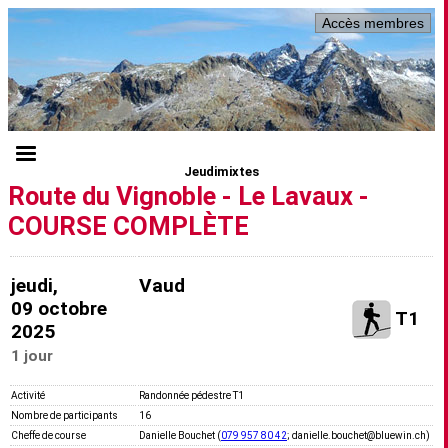
Accès membres
Jeudimixtes
Route du Vignoble - Le Lavaux -
COURSE COMPLÈTE
jeudi,
Vaud
09 octobre
T1
2025
1 jour
Activité
Randonnée pédestre T1
Nombre de participants
16
Cheffe de course
Danielle Bouchet (
079 957 80 42
; danielle.bouchet@bluewin.ch)