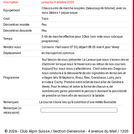
Inscription
jusquʼau 4 octobre 2025
Chaussures de marche souples (beaucoup de bitume), avec ou
Equipement
sans bâtons + pique-nique
Coût
Train
Dénivelé en montée
Peu
Dénivelé en descente
Peu
5-6h de marche effective pour 20km (voir note sous rubrique
Temps
programme)
Rendez-vous
Cornavin. Hall ouest 07:50, départ 08:05 voie 4 pour Vevey
Déplacement
en transport en commun
Nul besoin de vous présenter Le Lavaux que nous n’avons cesse
d’admirer lorsque nous le traversons au retour de nos courses.
Aujourd’hui nous nous y attarderons. C’est notre ami Diego qui
nous conduira à la découverte de ces vignobles en terrasses et
Programme
villages tels St-Saphorin, Rivaz, Riex, Grandvaux, Lutry, puis
arrivée à Ouchy. Prendre votre billet de train aller de Genève à
Vevey. Pour le retour, et selon la forme de chacun-e, de
nombreuses gares jalonnent le parcours donnant la possibilité
de prendre un train afin de raccourcir la balade.
Remarques
La course n’aura lieu qu’à condition d’une météo favorable
Remarque (si
nécessaire)
© 2026 - Club Alpin Suisse / Section Genevoise - 4 avenue du Mail / 1205