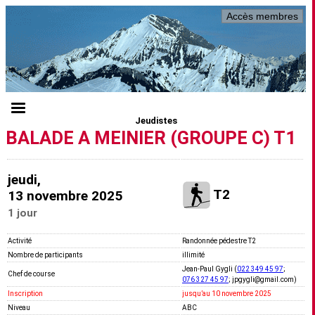
Accès membres
Jeudistes
BALADE A MEINIER (GROUPE C) T1
jeudi,
T2
13 novembre 2025
1 jour
Activité
Randonnée pédestre T2
Nombre de participants
illimité
Jean-Paul Gygli (
022 349 45 97
;
Chef de course
076 327 45 97
; jpgygli@gmail.com)
Inscription
jusquʼau 10 novembre 2025
Niveau
ABC