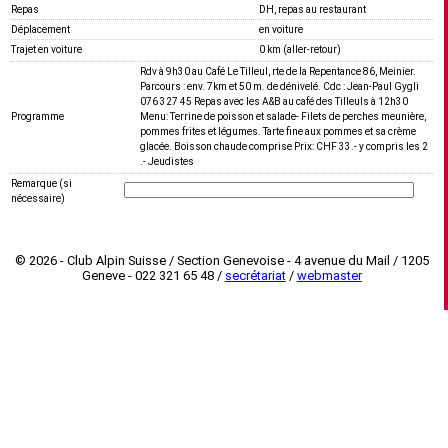
Repas
DH, repas au restaurant
Déplacement
en voiture
Trajet en voiture
0 km (aller-retour)
Rdv à 9h30 au Café Le Tilleul, rte de la Repentance 86, Meinier.
Parcours : env. 7km et 50 m. de dénivelé. Cdc : Jean-Paul Gygli
076 327 45 Repas avec les A&B au café des Tilleuls à 12h30
Programme
Menu: Terrine de poisson et salade- Filets de perches meunière,
pommes frites et légumes. Tarte fine aux pommes et sa crème
glacée. Boisson chaude comprise Prix: CHF 33.- y compris les 2
.- Jeudistes
Remarque (si
nécessaire)
© 2026 - Club Alpin Suisse / Section Genevoise - 4 avenue du Mail / 1205
Geneve - 022 321 65 48 /
secrétariat
/
webmaster