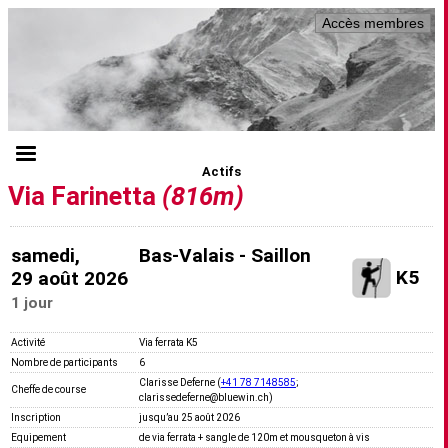
Accès membres
Actifs
Via Farinetta
(816m)
samedi,
Bas-Valais - Saillon
K5
29 août 2026
1 jour
Activité
Via ferrata K5
Nombre de participants
6
Clarisse Deferne (
+41 78 7148585
;
Cheffe de course
clarissedeferne@bluewin.ch)
Inscription
jusquʼau 25 août 2026
Equipement
de via ferrata + sangle de 120m et mousqueton à vis