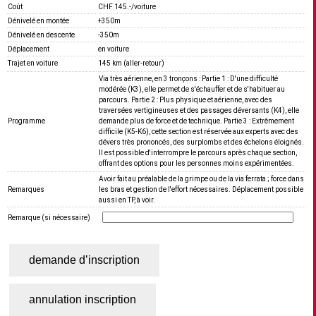
Coût
CHF 145.-/voiture
Dénivelé en montée
+350m
Dénivelé en descente
-350m
Déplacement
en voiture
Trajet en voiture
145 km (aller-retour)
Via très aérienne, en 3 tronçons : Partie 1 : D'une difficulté
modérée (K3), elle permet de s'échauffer et de s'habituer au
parcours. Partie 2 : Plus physique et aérienne, avec des
traversées vertigineuses et des passages déversants (K4), elle
Programme
demande plus de force et de technique. Partie 3 : Extrêmement
difficile (K5-K6), cette section est réservée aux experts avec des
dévers très prononcés, des surplombs et des échelons éloignés.
Il est possible d'interrompre le parcours après chaque section,
offrant des options pour les personnes moins expérimentées.
Avoir fait au préalable de la grimpe ou de la via ferrata ; force dans
Remarques
les bras et gestion de l'effort nécessaires. Déplacement possible
aussi en TP, à voir.
Remarque (si nécessaire)