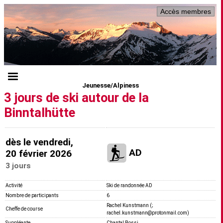
Accès membres
Jeunesse/Alpiness
3 jours de ski autour de la
Binntalhütte
dès le vendredi,
AD
20 février 2026
3 jours
Activité
Ski de randonnée AD
Nombre de participants
6
Rachel Kunstmann (;
Cheffe de course
rachel.kunstmann@protonmail.com)
Suppléante
Chantal Bossi