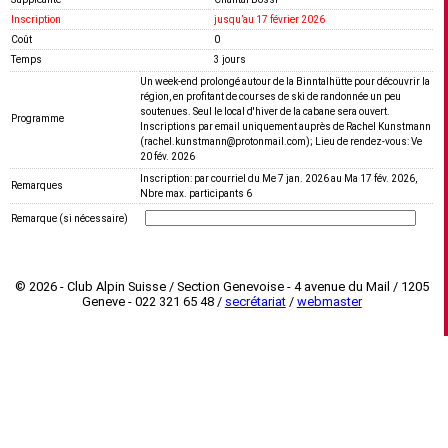
Inscription
jusquʼau 17 février 2026
Coût
0
Temps
3 jours
Un week-end prolongé autour de la Binntalhütte pour découvrir la
région, en profitant de courses de ski de randonnée un peu
soutenues. Seul le local d'hiver de la cabane sera ouvert.
Programme
Inscriptions par email uniquement auprès de Rachel Kunstmann
(rachel.kunstmann@protonmail.com); Lieu de rendez-vous: Ve
20 fév. 2026
Inscription: par courriel du Me 7 jan. 2026 au Ma 17 fév. 2026,
Remarques
Nbre max. participants 6
Remarque (si nécessaire)
© 2026 - Club Alpin Suisse / Section Genevoise - 4 avenue du Mail / 1205
Geneve - 022 321 65 48 /
secrétariat
/
webmaster