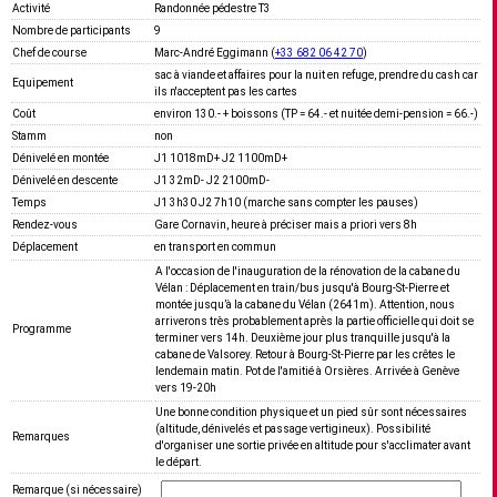
Activité
Randonnée pédestre T3
Nombre de participants
9
Chef de course
Marc-André Eggimann (
+33 682 06 42 70
)
sac à viande et affaires pour la nuit en refuge, prendre du cash car
Equipement
ils n'acceptent pas les cartes
Coût
environ 130.- + boissons (TP = 64.- et nuitée demi-pension = 66.-)
Stamm
non
Dénivelé en montée
J1 1018mD+ J2 1100mD+
Dénivelé en descente
J1 32mD- J2 2100mD-
Temps
J1 3h30 J2 7h10 (marche sans compter les pauses)
Rendez-vous
Gare Cornavin, heure à préciser mais a priori vers 8h
Déplacement
en transport en commun
A l'occasion de l'inauguration de la rénovation de la cabane du
Vélan : Déplacement en train/bus jusqu'à Bourg-St-Pierre et
montée jusqu’à la cabane du Vélan (2641m). Attention, nous
arriverons très probablement après la partie officielle qui doit se
Programme
terminer vers 14h. Deuxième jour plus tranquille jusqu'à la
cabane de Valsorey. Retour à Bourg-St-Pierre par les crêtes le
lendemain matin. Pot de l'amitié à Orsières. Arrivée à Genève
vers 19-20h
Une bonne condition physique et un pied sûr sont nécessaires
(altitude, dénivelés et passage vertigineux). Possibilité
Remarques
d'organiser une sortie privée en altitude pour s'acclimater avant
le départ.
Remarque (si nécessaire)