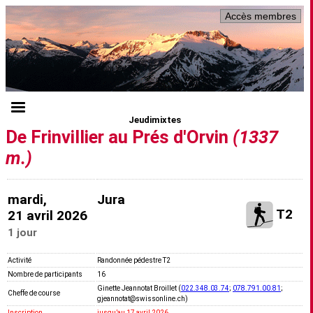
Accès membres
Jeudimixtes
De Frinvillier au Prés d'Orvin
(1337
m.)
mardi,
Jura
T2
21 avril 2026
1 jour
Activité
Randonnée pédestre T2
Nombre de participants
16
Ginette Jeannotat Broillet (
022.348.03.74
;
078.791.00.81
;
Cheffe de course
gjeannotat@swissonline.ch)
Inscription
jusquʼau 17 avril 2026