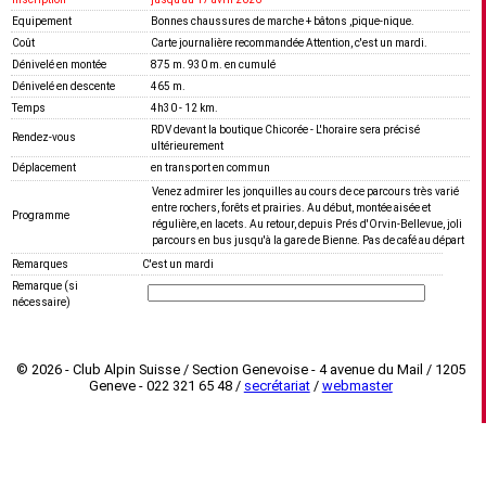
Equipement
Bonnes chaussures de marche + bâtons ,pique-nique.
Coût
Carte journalière recommandée Attention, c'est un mardi.
Dénivelé en montée
875 m. 930 m. en cumulé
Dénivelé en descente
465 m.
Temps
4h30 - 12 km.
RDV devant la boutique Chicorée - L'horaire sera précisé
Rendez-vous
ultérieurement
Déplacement
en transport en commun
Venez admirer les jonquilles au cours de ce parcours très varié
entre rochers, forêts et prairies. Au début, montée aisée et
Programme
régulière, en lacets. Au retour, depuis Prés d'Orvin-Bellevue, joli
parcours en bus jusqu'à la gare de Bienne. Pas de café au départ
Remarques
C'est un mardi
Remarque (si
nécessaire)
© 2026 - Club Alpin Suisse / Section Genevoise - 4 avenue du Mail / 1205
Geneve - 022 321 65 48 /
secrétariat
/
webmaster