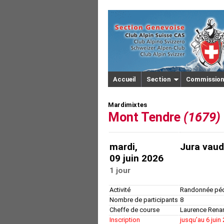
Accueil
Section
Commission
Mardimixtes
Mont Tendre
(1679)
mardi,
Jura vaud
09 juin 2026
1 jour
Activité
Randonnée péd
Nombre de participants
8
Cheffe de course
Laurence Renar
Inscription
jusquʼau 6 juin