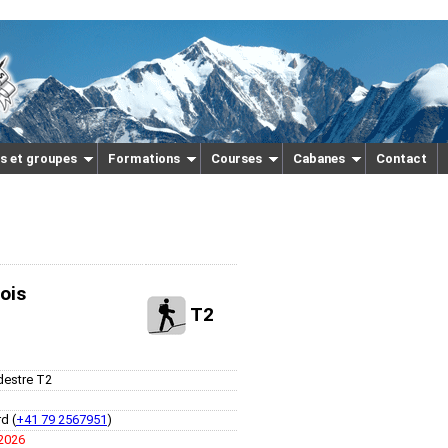
s et groupes
Formations
Courses
Cabanes
Contact
ois
T2
estre T2
d (
+41 79 2567951
)
 2026