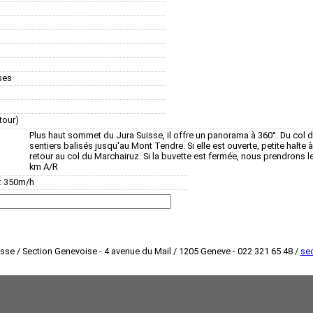
ses
tour)
Plus haut sommet du Jura Suisse, il offre un panorama à 360°. Du col du
sentiers balisés jusqu'au Mont Tendre. Si elle est ouverte, petite halte
retour au col du Marchairuz. Si la buvette est fermée, nous prendrons le
km A/R
s: 350m/h
isse / Section Genevoise - 4 avenue du Mail / 1205 Geneve - 022 321 65 48 /
sec