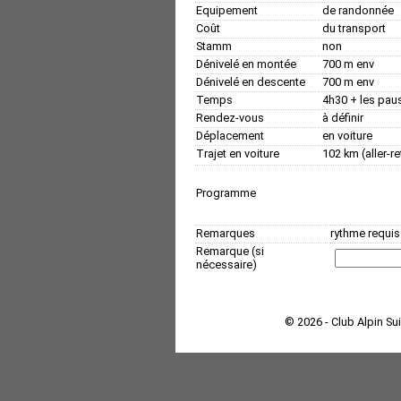
Equipement
de randonnée
Coût
du transport
Stamm
non
Dénivelé en montée
700 m env
Dénivelé en descente
700 m env
Temps
4h30 + les pau
Rendez-vous
à définir
Déplacement
en voiture
Trajet en voiture
102 km (aller-re
Programme
Remarques
rythme requi
Remarque (si
nécessaire)
© 2026 - Club Alpin Su