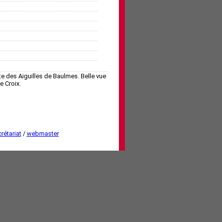
te des Aiguilles de Baulmes. Belle vue
e Croix.
rétariat
/
webmaster