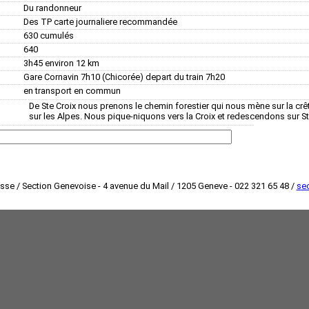
Du randonneur
Des TP carte journaliere recommandée
630 cumulés
640
3h45 environ 12 km
Gare Cornavin 7h10 (Chicorée) depart du train 7h20
en transport en commun
De Ste Croix nous prenons le chemin forestier qui nous mène sur la crê
sur les Alpes. Nous pique-niquons vers la Croix et redescendons sur St
isse / Section Genevoise - 4 avenue du Mail / 1205 Geneve - 022 321 65 48 /
sec