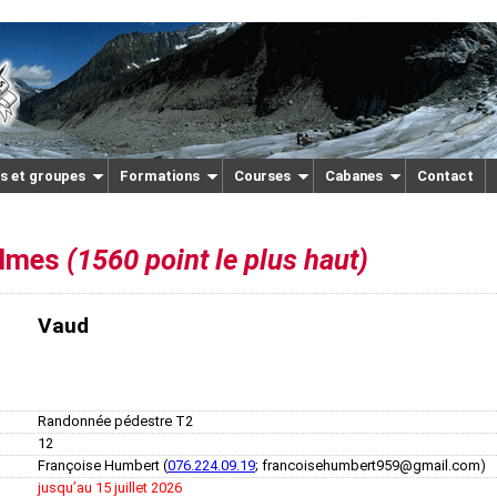
s et groupes
Formations
Courses
Cabanes
Contact
ulmes
(1560 point le plus haut)
Vaud
Randonnée pédestre T2
12
Françoise Humbert (
076.224.09.19
; francoisehumbert959@gmail.com)
jusquʼau 15 juillet 2026