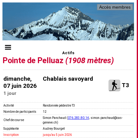
Accès membres
Actifs
Pointe de Pelluaz
(1908 mètres)
dimanche,
Chablais savoyard
T3
07 juin 2026
1 jour
Activité
Randonnée pédestre T3
Nombre de participants
12
Simon Panchaud (
076.283.80.14
; simon.panchaud@cas-
Chef de course
geneve.ch)
Suppléante
Audrey Bourget
Inscription
jusquʼau 5 juin 2026