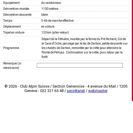
Equipement
du randonneur
Dénivelé en montée
1100 mètres
Dénivelé en descente
Idem
Temps
5-6h de marche effective
Déplacement
en voiture
Trajet en voiture
120 km (aller-retour)
Départ de la Fétiuère, montée par la ferme du Pré Richard, Col de
la Case d'Oche, passage par le lac de Darbon, petite descente sur
Programme
les chalets de Darbon, remontée par la crête pour atteindre la
Pointe de Pelluaz. Continuation sur la crête, puis retour par la
forêt.
Remarque (si
nécessaire)
© 2026 - Club Alpin Suisse / Section Genevoise - 4 avenue du Mail / 1205
Geneve - 022 321 65 48 /
secrétariat
/
webmaster